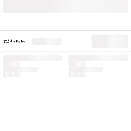
|
Ẩn Bộ lọc