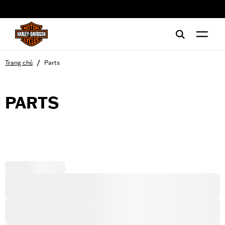
web accessibility
/
Trang chủ
Parts
PARTS