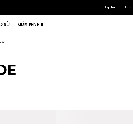
Tập lái
Tìm đ
Ồ NỮ
KHÁM PHÁ H-D
de
DE