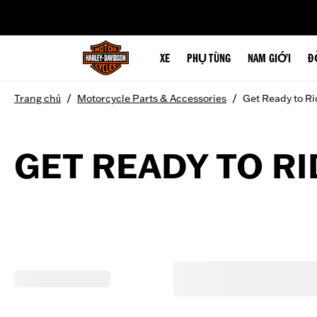
web accessibility
XE
PHỤ TÙNG
NAM GIỚI
Đ
/
/
Trang chủ
Motorcycle Parts & Accessories
Get Ready to Ri
GET READY TO RI