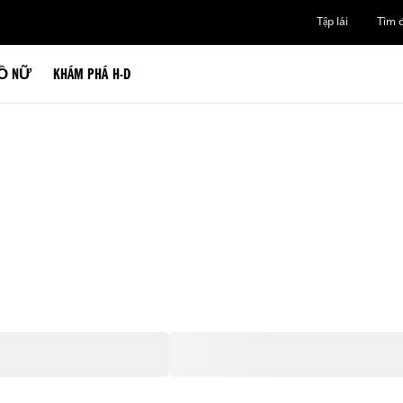
Tập lái
Tìm đ
Ồ NỮ
KHÁM PHÁ H-D