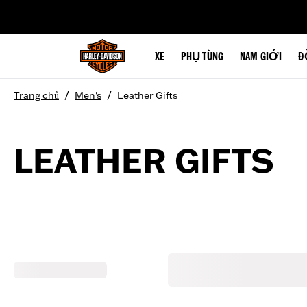
web accessibility
XE
PHỤ TÙNG
NAM GIỚI
Đ
/
/
Trang chủ
Men's
Leather Gifts
LEATHER GIFTS