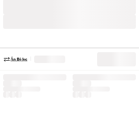
|
Ẩn Bộ lọc