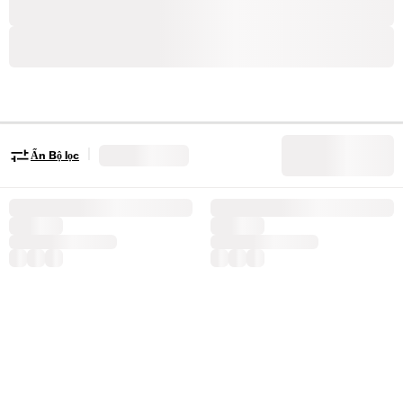
|
Ẩn Bộ lọc