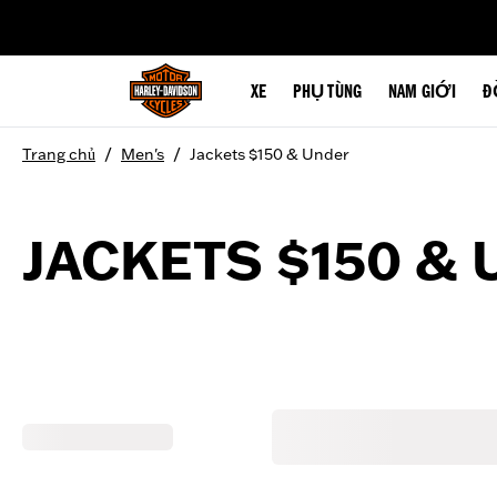
web accessibility
XE
PHỤ TÙNG
NAM GIỚI
Đ
/
/
Trang chủ
Men's
Jackets $150 & Under
JACKETS $150 &