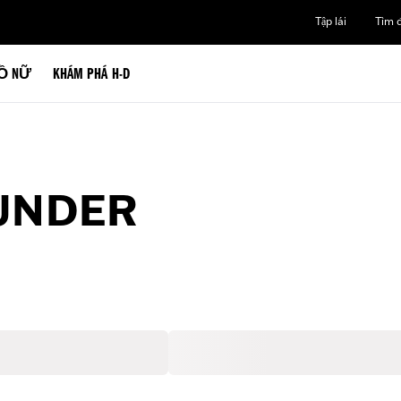
Tập lái
Tìm đ
Ồ NỮ
KHÁM PHÁ H-D
 UNDER