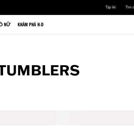
Tập lái
Tìm đ
Ồ NỮ
KHÁM PHÁ H-D
 TUMBLERS