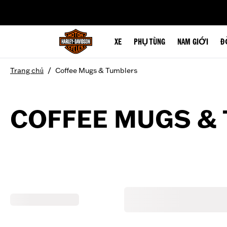
web accessibility
XE
PHỤ TÙNG
NAM GIỚI
Đ
/
Trang chủ
Coffee Mugs & Tumblers
COFFEE MUGS &