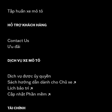
WARRANTY:
1 year limited warranty – Go to
www.h-
Tập huấn xe mô tô
d.com/warranty
for full details
HỖ TRỢ KHÁCH HÀNG
Contact Us
Ưu đãi
DỊCH VỤ XE MÔ TÔ
Dịch vụ được ủy quyền
Sách hướng dẫn dành cho Chủ xe
Lịch bảo trì
Cập nhật Phần mềm
TÀI CHÍNH