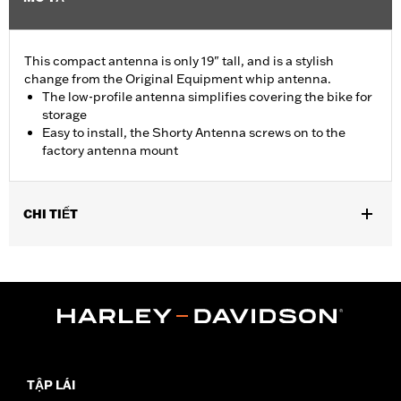
This compact antenna is only 19" tall, and is a stylish
change from the Original Equipment whip antenna.
The low-profile antenna simplifies covering the bike for
storage
Easy to install, the Shorty Antenna screws on to the
factory antenna mount
CHI TIẾT
Fits '98-'25 Touring (except '23-later FLHXSE, FLTRXSE, '24-
later FLHX, FLTRX, FLTRXSTSE and '25-later FLHXU and
FLTRXRRSE) and Trike models equipped with Boom! Box radio.
Height:
19 Inches
Sold In Units:
Each
Material Height UOM:
Inches
In the Box:
Shorty antenna that screws into the factory antenna
TẬP LÁI
mount