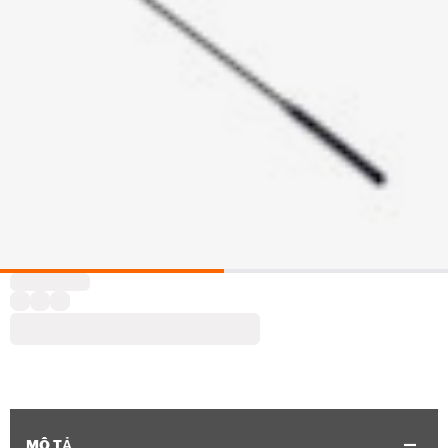
MÔ TẢ