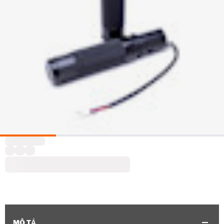
MÔ TẢ