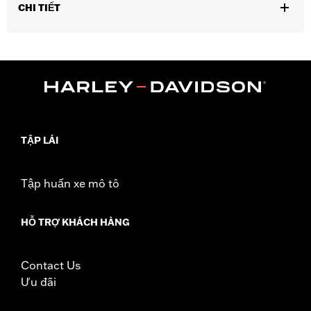
CHI TIẾT
Fits ’25-later Softail (except FXBB and FXBR), '26-later Touring
and Trike, '23-later FLHXSE, FLTRXSE, ’24-later FLHX, FLTRX,
FLTRXSTSE and ’25-later FLHXU models. Installation on some
‘24 Street Glide and Road Glide models may require a Digital
Technician update by a Harley-Davidson dealer see your local
dealer for details.
Installation Instructions
TẬP LÁI
Collection:
Switchback
Diameter:
1.5
Sold In Units:
Pair
Tập huấn xe mô tô
In the Box:
Left and right hand grips, installation instructions
WARRANTY:
1 year limited warranty – Go to
www.h-
HỖ TRỢ KHÁCH HÀNG
d.com/warranty
for full details
Contact Us
Ưu đãi