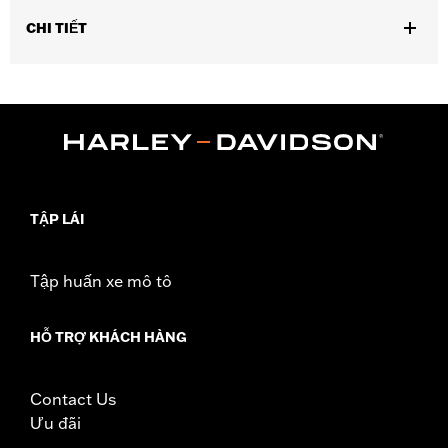
CHI TIẾT
Fits models equipped with Harley-Davidson® Security System
Smart Siren II. Certified for use in North America.
Sold In Units:
Each
In the Box:
Receiver, holster, and 1 3v lithium battery
WARRANTY:
1 year limited warranty – Go to
www.h-
d.com/warranty
for full details
TẬP LÁI
Tập huấn xe mô tô
HỖ TRỢ KHÁCH HÀNG
Contact Us
Ưu đãi