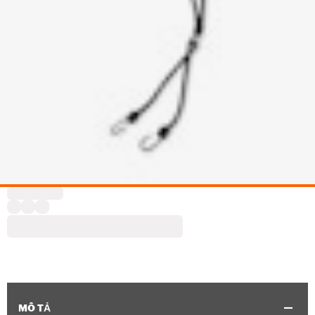
MÔ TẢ