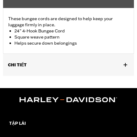
These bungee cords are designed to help keep your
luggage firmly in place.
24" 4-Hook Bungee Cord
Square weave pattern
Helps secure down belongings
CHI TIẾT
Universal Fitment.
Sold In Units:
Each
Length:
24 Inches
Material Length UOM:
Inches
In the Box:
Bungee cord only
WARRANTY:
1 year limited warranty – Go to
www.h-
d.com/warranty
for full details
TẬP LÁI