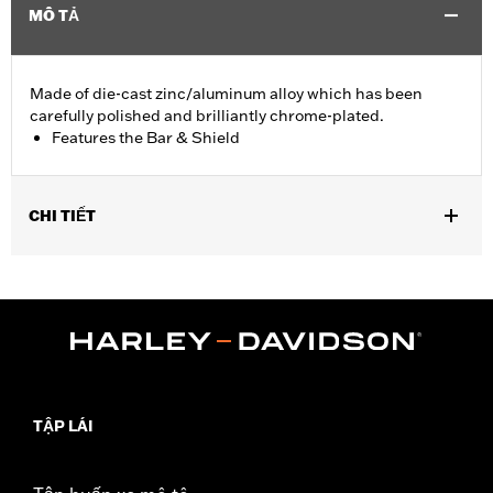
MÔ TẢ
Made of die-cast zinc/aluminum alloy which has been
carefully polished and brilliantly chrome-plated.
Features the Bar & Shield
CHI TIẾT
Fits '74-'06 XL, FX, FXR, FX Dyna® and FX Softail® models with
stock and accessory 1.0" diameter handlebar (except '96-'06
XL883C and XL1200C and '99-'06 FXR).
Collection:
Bar & Shield
Sold In Units:
Each
Material:
Die-Cast Zinc/Aluminum Alloy
In the Box:
Upper handlebar clamp
TẬP LÁI
WARRANTY:
1 year limited warranty – Go to
www.h-
d.com/warranty
for full details
NOTES:
Installation of some handlebars and risers may require a