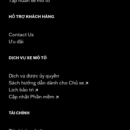
Tập huấn xe mô tô
change in clutch and/or throttle cable and brake lines
for some models. Handlebar height is regulated in many
HỖ TRỢ KHÁCH HÀNG
locations. Check local laws to ensure your motorcycle
meets applicable regulations.
Contact Us
Ưu đãi
DỊCH VỤ XE MÔ TÔ
Dịch vụ được ủy quyền
Sách hướng dẫn dành cho Chủ xe
Lịch bảo trì
Cập nhật Phần mềm
TÀI CHÍNH