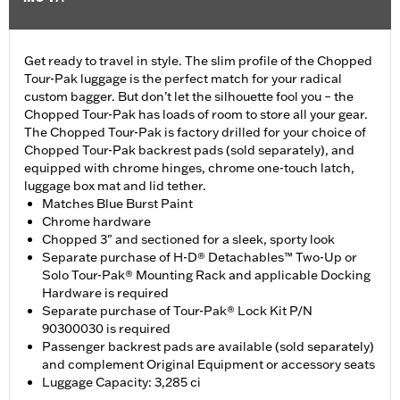
Get ready to travel in style. The slim profile of the Chopped
Tour-Pak luggage is the perfect match for your radical
custom bagger. But don’t let the silhouette fool you – the
Chopped Tour-Pak has loads of room to store all your gear.
The Chopped Tour-Pak is factory drilled for your choice of
Chopped Tour-Pak backrest pads (sold separately), and
equipped with chrome hinges, chrome one-touch latch,
luggage box mat and lid tether.
Matches Blue Burst Paint
Chrome hardware
Chopped 3" and sectioned for a sleek, sporty look
Separate purchase of H-D® Detachables™ Two-Up or
Solo Tour-Pak® Mounting Rack and applicable Docking
Hardware is required
Separate purchase of Tour-Pak® Lock Kit P/N
90300030 is required
Passenger backrest pads are available (sold separately)
and complement Original Equipment or accessory seats
Luggage Capacity: 3,285 ci