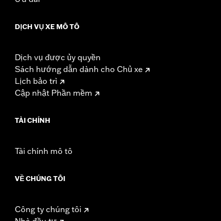
Width:
25.9 Inches
In the Box:
Tour-Pak and installation instructions
DỊCH VỤ XE MÔ TÔ
WARRANTY:
1 year limited warranty – Go to
www.h-
d.com/warranty
for full details
Dịch vụ được ủy quyền
Sách hướng dẫn dành cho Chủ xe
Lịch bảo trì
Cập nhật Phần mềm
TÀI CHÍNH
Tài chính mô tô
VỀ CHÚNG TÔI
Công ty chúng tôi
Nhà đầu tư