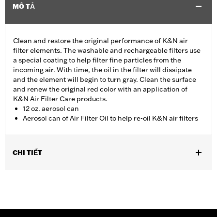
MÔ TẢ
Clean and restore the original performance of K&N air
filter elements. The washable and rechargeable filters use
a special coating to help filter fine particles from the
incoming air. With time, the oil in the filter will dissipate
and the element will begin to turn gray. Clean the surface
and renew the original red color with an application of
K&N Air Filter Care products.
12 oz. aerosol can
Aerosol can of Air Filter Oil to help re-oil K&N air filters
CHI TIẾT
Sold In Units:
Each
In the Box:
1 aerosol can
Volume:
12 Ounce