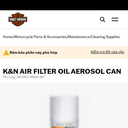
web accessibility
Home
Motorcycle Parts & Accessories
Maintenance
Cleaning Supplies
/
/
/
Kiểm tra Độ vừa vặn
Đảm bảo phần này phù hợp
K&N AIR FILTER OIL AEROSOL CAN
Phụ tùng | Mã SKU: 99882-88T