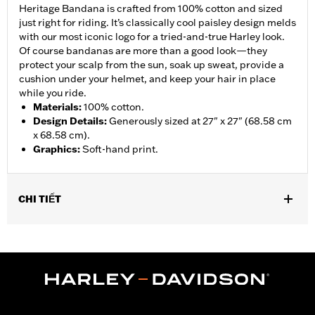
Heritage Bandana is crafted from 100% cotton and sized
just right for riding. It’s classically cool paisley design melds
with our most iconic logo for a tried-and-true Harley look.
Of course bandanas are more than a good look—they
protect your scalp from the sun, soak up sweat, provide a
cushion under your helmet, and keep your hair in place
while you ride.
Materials
:
100% cotton.
Design Details
:
Generously sized at 27" x 27" (68.58 cm
x 68.58 cm).
Graphics
:
Soft-hand print.
CHI TIẾT
Gender:
Women
WARRANTY:
90 day limited warranty - Go to
www.h-
d.com/warranty
for full details
Origin:
Imported