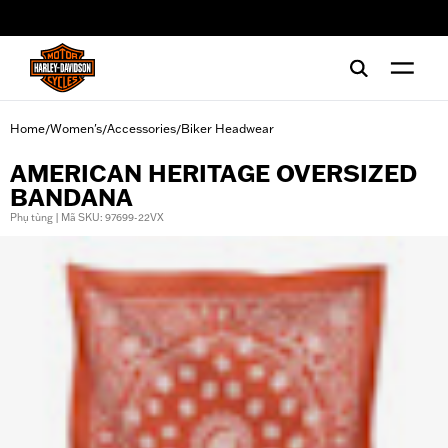
web accessibility
Home
Women's
Accessories
Biker Headwear
/
/
/
AMERICAN HERITAGE OVERSIZED
BANDANA
Phụ tùng | Mã SKU: 97699-22VX