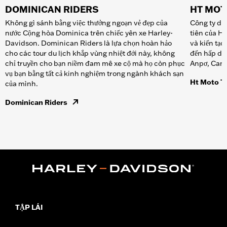
DOMINICAN RIDERS
HT MOT
Không gì sánh bằng việc thưởng ngoạn vẻ đẹp của
Công ty du 
nước Cộng hòa Dominica trên chiếc yên xe Harley-
tiên của H
Davidson. Dominican Riders là lựa chọn hoàn hảo
và kiến tạo
cho các tour du lịch khắp vùng nhiệt đới này, không
đến hấp dẫn
chỉ truyền cho bạn niềm đam mê xe cộ mà họ còn phục
Anpơ, Cana
vụ bạn bằng tất cả kinh nghiệm trong ngành khách sạn
Ht Moto T
của mình.
Dominican Riders
TẬP LÁI