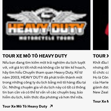
TOUR XE MÔ TÔ HEAVY DUTY
TOUR X
Nếu bạn đang tìm kiếm một trải nghiệm du lịch tuyệt
Khởi đầu l
vời, với giá trị tốt nhất mà không cần tự lên kế hoạch,
nhưng đến 
hãy tìm hiểu Chuyến tham quan Heavy Duty. Kể từ
tổ chức các
năm 2003, HEAVY DUTY đã phát triển thành một
Họ là Công 
trong những công ty du lịch bằng mô tô hàng đầu tại
của Harley
Úc. Những chuyên gia về du lịch này có tất cả thông
giành được
tin bạn cần và có thể tư vấn về các chuyến bay, bảo
New Zeala
hiểm du lịch, kiến thức địa phương và hơn thế nữa.
Tour Xe Mô
Tour Xe Mô Tô Heavy Duty