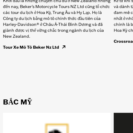
Khởi đầu là những chuyến chu du ở New Zealand nhưng
Kể từ khi
đến nay, Beker's Motorcycle Tours NZ Ltd cũng tổ chức
và dành t
các tour du lịch ở Hoa Kỳ, Trung Âu và Hy Lạp. Họ là
đam mê c
Công ty du lịch bằng mô tô chính thức đầu tiên của
nhất ở nhữ
Harley-Davidson® ở Châu Á-Thái Bình Dương và đã
chính là b
giành được vị thế vững chắc trong ngành du lịch của
Hoa Kỳ ch
New Zealand.
Crossroa
Tour Xe Mô Tô Beker Nz Ltd
BẮC MỸ