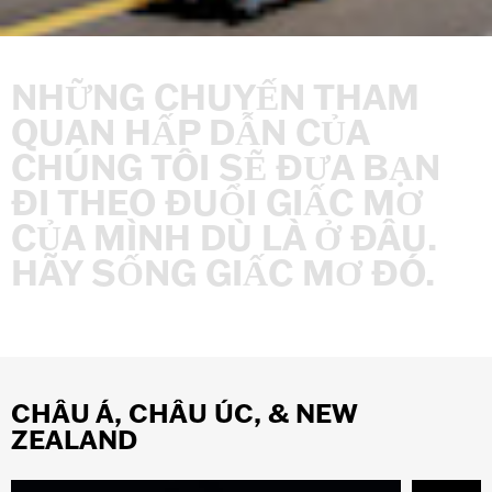
NHỮNG
CHUYẾN
THAM
QUAN
HẤP
DẪN
CỦA
CHÚNG
TÔI
SẼ
ĐƯA
BẠN
ĐI
THEO
ĐUỔI
GIẤC
MƠ
CỦA
MÌNH
DÙ
LÀ
Ở
ĐÂU.
HÃY
SỐNG
GIẤC
MƠ
ĐÓ.
CHÂU Á, CHÂU ÚC, & NEW
ZEALAND