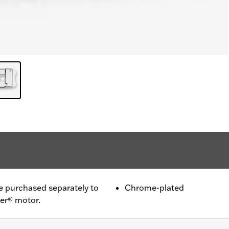
purchased separately to
Chrome-plated
ter® motor.