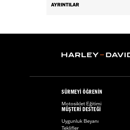
AYRINTILAR
Fits '04-'22 XL models.
Sold In Units:
Each
In the Box:
Outer rocker cover only
WARRANTY:
,,,,,,,,,,,,,,,,,,,,,,,,,,,,,,,,,,,,,,,,,,,,,,
NOTES:
Removing and installing engin
SÜRMEYI ÖĞRENIN
Motosiklet Eğitimi
MÜŞTERI DESTEĞI
Uygunluk Beyanı
Teklifler