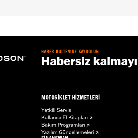
,,,,,,,,,,,,,,,,,,,,,,
e covers may require purchase of new gaskets. See dealer f
HABER BÜLTENİNE KAYDOLUN
Habersiz kalmay
MOTOSIKLET HIZMETLERI
Yetkili Servis
Kullanıcı El Kitapları
Bakım Programları
Yazılım Güncellemeleri