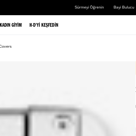
Sürmeyi Öğrenin
Bayi Bulucu
KADIN GIYIM
H-D'YI KEŞFEDIN
Covers