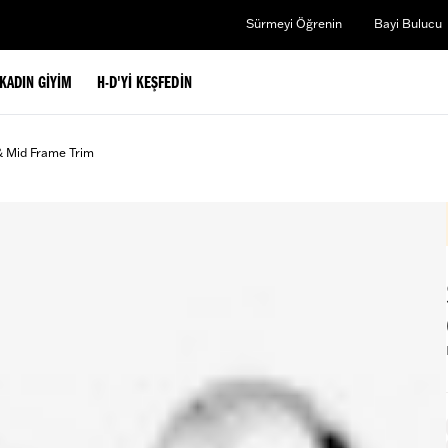
Sürmeyi Öğrenin
Bayi Bulucu
KADIN GIYIM
H-D'YI KEŞFEDIN
& Mid Frame Trim