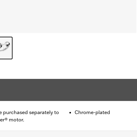
purchased separately to
Chrome-plated
ter® motor.