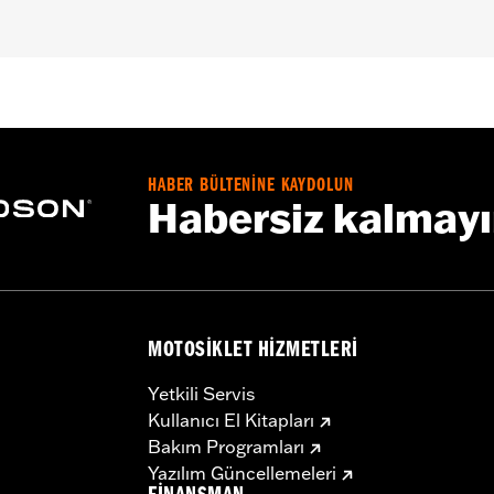
,,,,,,,,,,,,,,,,,,,,,,
e covers may require purchase of new gaskets. See dealer f
HABER BÜLTENİNE KAYDOLUN
Habersiz kalmay
MOTOSIKLET HIZMETLERI
Yetkili Servis
Kullanıcı El Kitapları
Bakım Programları
Yazılım Güncellemeleri