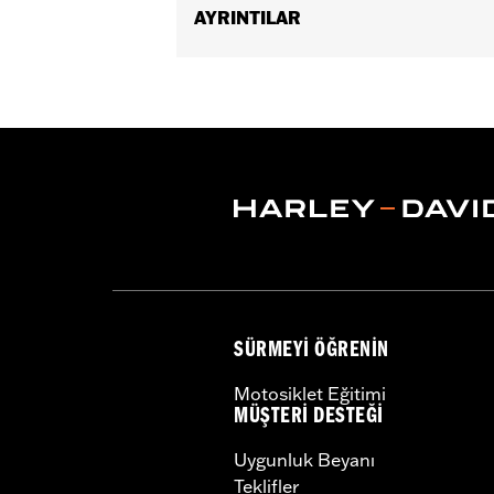
AYRINTILAR
Fits '04-'22 XL models.
Sold In Units:
Each
In the Box:
Bushings Only
WARRANTY:
,,,,,,,,,,,,,,,,,,,,,,,,,,,,,,,,,,,,,,,,,,,,,,
NOTES:
Removing and installing engin
SÜRMEYI ÖĞRENIN
Motosiklet Eğitimi
MÜŞTERI DESTEĞI
Uygunluk Beyanı
Teklifler