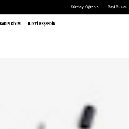
Sürmeyi Öğrenin
Bayi Bulucu
KADIN GIYIM
H-D'YI KEŞFEDIN