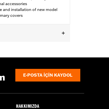
nal accessories
se and installation of new model
rimary covers
 Mid-Controls - Brake Side P/N
ustom exhaust system. Also requires
1, 25700851 or 25700850 and
arate purchase of Oil Fill Insert Kit
hase of Cover P/N 25700933 and
ın
E-POSTA IÇIN KAYDOL
HAKKIMIZDA