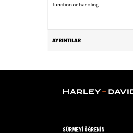
function or handling.
AYRINTILAR
Fits '18-later FLSB, FXFB and FXFBS 
50501988 and Screamin’ Eagle High F
separate purchase of Primary Housi
necessary hardware and gaskets per se
P/N's 25700804, 25700805, 25700806,
Gasket P/N 25701080, except when ins
Installation Instructions
Sold Separately:
Model specific inne
Sold In Units:
Each
In the Box:
Left footrest bracket, shif
SÜRMEYI ÖĞRENIN