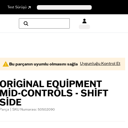
Test Sürüşü
Uygunluğu Kontrol Et
Bu parçanın uyumlu olmasını sağla
ORIGINAL EQUIPMENT
MID-CONTROLS - SHIFT
SIDE
Parça | SKU Numarası: 50502090