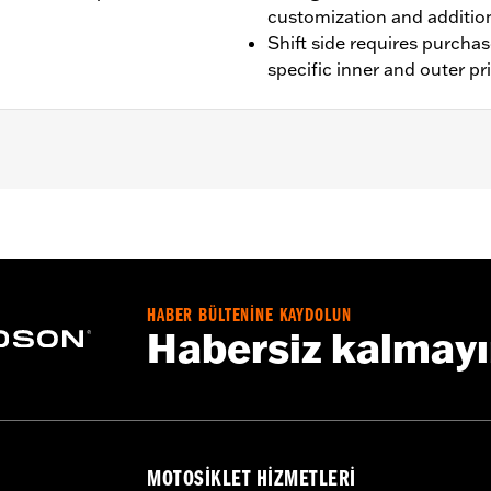
customization and additio
Shift side requires purcha
specific inner and outer p
models. Requires separate purchase of Original Equipment
low Exhaust System P/N 64900828 or P/N 64900829 or a c
ng P/N 36500105 and Primary Cover P/N 25700937, 2570094
rvice parts manual. Dominion Primary Covers will require sep
 or 25700807. '18 FXFB and FXFBS require separate purc
HABER BÜLTENİNE KAYDOLUN
talling Dominion Primary Covers.
Habersiz kalmay
r and outer primary covers
t lever, installation hardware and installation instructions
MOTOSIKLET HIZMETLERI