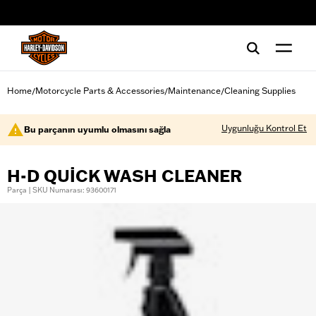
web accessibility
Home
Motorcycle Parts & Accessories
Maintenance
Cleaning Supplies
/
/
/
Uygunluğu Kontrol Et
Bu parçanın uyumlu olmasını sağla
H-D QUICK WASH CLEANER
Parça | SKU Numarası: 93600171