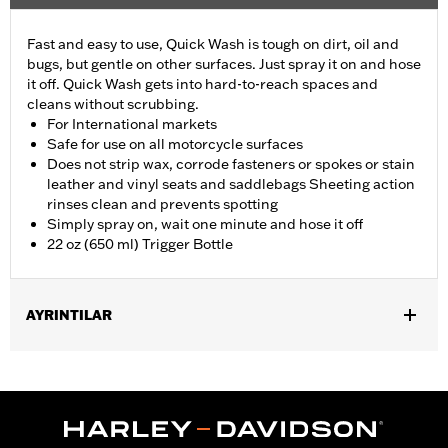
Fast and easy to use, Quick Wash is tough on dirt, oil and
bugs, but gentle on other surfaces. Just spray it on and hose
it off. Quick Wash gets into hard-to-reach spaces and
cleans without scrubbing.
For International markets
Safe for use on all motorcycle surfaces
Does not strip wax, corrode fasteners or spokes or stain
leather and vinyl seats and saddlebags Sheeting action
rinses clean and prevents spotting
Simply spray on, wait one minute and hose it off
22 oz (650 ml) Trigger Bottle
AYRINTILAR
Universal
Installation Instructions
Sold In Units:
Each
In the Box:
22-fl oz (650 ml) Bottle