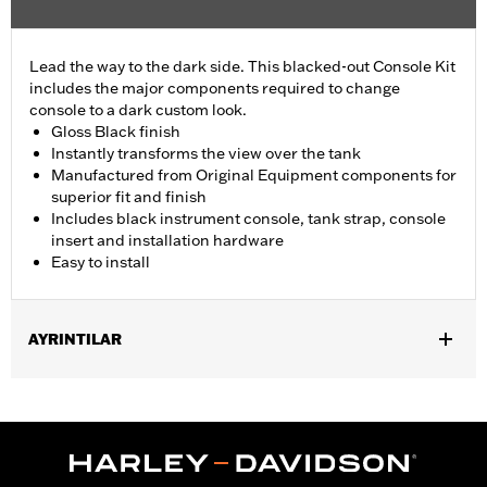
Lead the way to the dark side. This blacked-out Console Kit
includes the major components required to change
console to a dark custom look.
Gloss Black finish
Instantly transforms the view over the tank
Manufactured from Original Equipment components for
superior fit and finish
Includes black instrument console, tank strap, console
insert and installation hardware
Easy to install
AYRINTILAR
Fits '18-later FLFB, FLFBS, and FLSB and '25-later FLSTFI
models.
Installation Instructions
Sold In Units:
Each