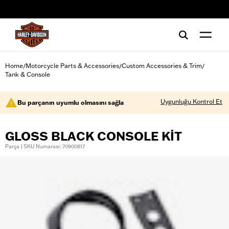
web accessibility
Home
Motorcycle Parts & Accessories
Custom Accessories & Trim
/
/
/
Tank & Console
Uygunluğu Kontrol Et
Bu parçanın uyumlu olmasını sağla
GLOSS BLACK CONSOLE KIT
Parça | SKU Numarası: 70900817