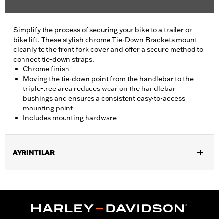
Simplify the process of securing your bike to a trailer or
bike lift. These stylish chrome Tie-Down Brackets mount
cleanly to the front fork cover and offer a secure method to
connect tie-down straps.
Chrome finish
Moving the tie-down point from the handlebar to the
triple-tree area reduces wear on the handlebar
bushings and ensures a consistent easy-to-access
mounting point
Includes mounting hardware
AYRINTILAR
Fits '23-later FLHXSE, '24-later FLHX, '25-later FLHXU and '26-
later FLHXL, FLHXLSE and FLHXSTSE models.
Installation Instructions
Sold In Units:
Pair