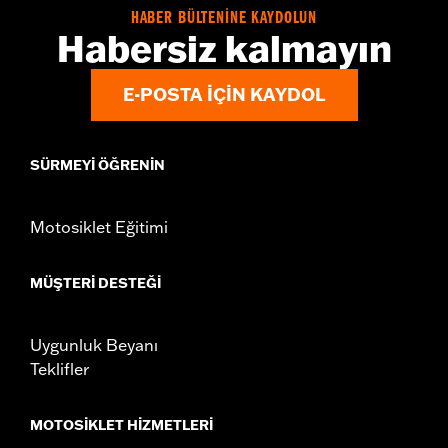
In the Box:
2 tie down brackets, installation hardware,
HABER BÜLTENİNE KAYDOLUN
installation instructions
Habersiz kalmayın
E-POSTA IÇIN KAYDOL
SÜRMEYI ÖĞRENIN
Motosiklet Eğitimi
MÜŞTERI DESTEĞI
Uygunluk Beyanı
Teklifler
MOTOSIKLET HIZMETLERI