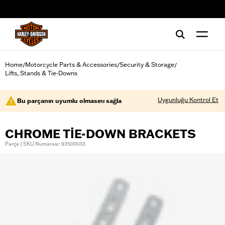
web accessibility
Home
Motorcycle Parts & Accessories
Security & Storage
/
/
/
Lifts, Stands & Tie-Downs
Uygunluğu Kontrol Et
Bu parçanın uyumlu olmasını sağla
CHROME TIE-DOWN BRACKETS
Parça | SKU Numarası: 93500033