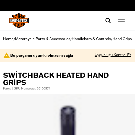
web accessibility
Home
Motorcycle Parts & Accessories
Handlebars & Controls
Hand Grips
/
/
/
Uygunluğu Kontrol Et
Bu parçanın uyumlu olmasını sağla
SWITCHBACK HEATED HAND
GRIPS
Parça | SKU Numarası: 56100574