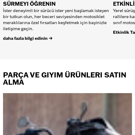
SÜRMEYI ÖĞRENIN
ETKİNL
İster deneyimli bir sürücü ister yeni başlamak isteyen
Yerel sürüş
bir tutkun olun, her beceri seviyesinden motosiklet
rallilere k
meraklılarına özel fırsatları keşfetmek için bayinizle
sınıf motos
iletişime geçin.
Etkinlik T
daha fazla bilgi edinin
PARÇA VE GIYIM ÜRÜNLERI SATIN
ALMA