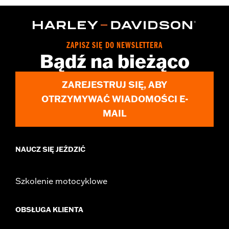
WARRANTY:
2 year limited warranty – Go to
www.h-
d.com/warranty
for full details
Origin:
Imported
ZAPISZ SIĘ DO NEWSLETTERA
Bądź na bieżąco
ZAREJESTRUJ SIĘ, ABY
OTRZYMYWAĆ WIADOMOŚCI E-
MAIL
NAUCZ SIĘ JEŹDZIĆ
Szkolenie motocyklowe
OBSŁUGA KLIENTA