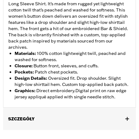
Long Sleeve Shirt. It’s made from rugged yet lightweight
cotton twill that’s peached and washed for softness. This
women’s button down delivers an oversized fit with stylish
features like a drop shoulder and slight high-low shirttail
hem. The front gets a hit of our embroidered Bar & Shield.
The back is vibrantly finished with a custom, top-applied
back patch inspired by materials sourced from our
archives.
Materials
:
100% cotton lightweight twill, peached and
washed for softness.
Closure
:
Button front, sleeves, and cuffs.
Pockets
:
Patch chest pockets.
Design Details
:
Oversized fit. Drop shoulder. Slight
high-low shirttail hem. Custom top-applied back patch.
Graphics
:
Direct embroidery.Digital print on raw edge
jersey appliqué applied with single needle stitch.
SZCZEGÓŁY
Gender:
Women