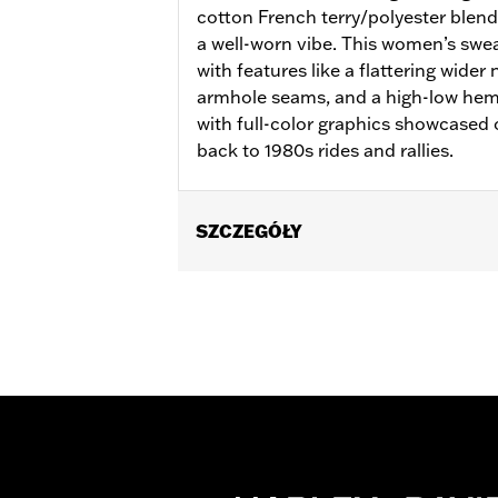
cotton French terry/polyester blend
a well-worn vibe. This women’s sweat
with features like a flattering wider 
armhole seams, and a high-low hem wi
with full-color graphics showcased 
back to 1980s rides and rallies.
SZCZEGÓŁY
Gender:
Women
WARRANTY:
2 year limited warranty 
Origin:
Imported