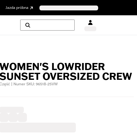
Jazda próbna
WOMEN'S LOWRIDER
SUNSET OVERSIZED CREW
Część | Numer SKU: 96518-25VW