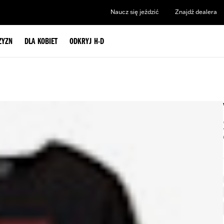
Naucz się jeździć
Znajdź dealera
ZYZN
DLA KOBIET
ODKRYJ H-D