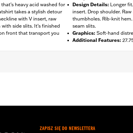
 that’s heavy acid washed for
Design Details
:
Longer fit
shirt takes a stylish detour
insert. Drop shoulder. Raw
neckline with V insert, raw
thumbholes. Rib-knit hem. 
th side slits. It’s finished
seam slits.
on front that transport you
Graphics
:
Soft-hand distre
Additional Features
:
27.75
– Go to
www.h-d.com/warranty
for full details
ZAPISZ SIĘ DO NEWSLETTERA