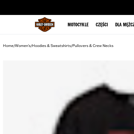
web accessibility
MOTOCYKLE
CZĘŚCI
DLA MĘŻC
Home
Women's
Hoodies & Sweatshirts
Pullovers & Crew Necks
/
/
/