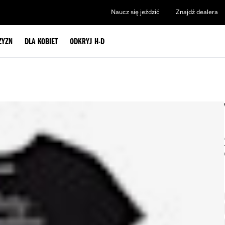
Naucz się jeździć
Znajdź dealera
ZYZN
DLA KOBIET
ODKRYJ H-D