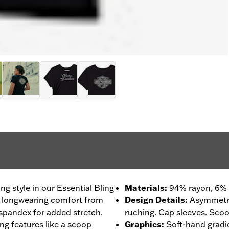
g style in our Essential Bling
Materials
:
94% rayon, 6% 
 longwearing comfort from
Design Details
:
Asymmetri
f spandex for added stretch.
ruching. Cap sleeves. Scoop
ng features like a scoop
Graphics
:
Soft-hand gradi