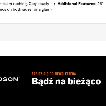
h seam ruching. Gorgeously
Additional Features
:
26"
ics on both sides for a glam-
– Go to
www.h-d.com/warranty
for full details
ZAPISZ SIĘ DO NEWSLETTERA
Bądź na bieżąco