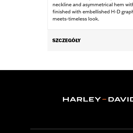
neckline and asymmetrical hem wit
finished with embellished H-D graph
meets-timeless look.
SZCZEGÓŁY
Gender:
Women
WARRANTY:
2 year limited warranty 
Origin:
Imported