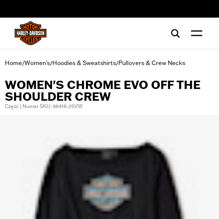
web accessibility
Home
Women's
Hoodies & Sweatshirts
Pullovers & Crew Necks
/
/
/
WOMEN'S CHROME EVO OFF THE
SHOULDER CREW
Część | Numer SKU: 96418-25VW