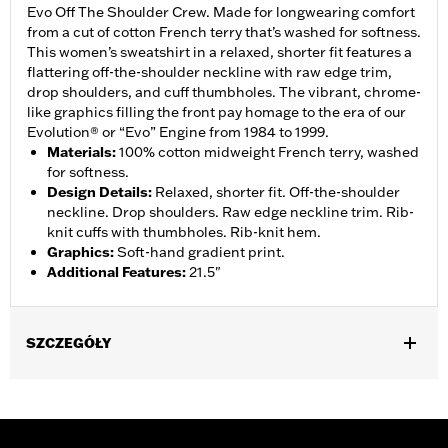
Evo Off The Shoulder Crew. Made for longwearing comfort
from a cut of cotton French terry that’s washed for softness.
This women’s sweatshirt in a relaxed, shorter fit features a
flattering off-the-shoulder neckline with raw edge trim,
drop shoulders, and cuff thumbholes. The vibrant, chrome-
like graphics filling the front pay homage to the era of our
Evolution® or “Evo” Engine from 1984 to 1999.
Materials
:
100% cotton midweight French terry, washed
for softness.
Design Details
:
Relaxed, shorter fit. Off-the-shoulder
neckline. Drop shoulders. Raw edge neckline trim. Rib-
knit cuffs with thumbholes. Rib-knit hem.
Graphics
:
Soft-hand gradient print.
Additional Features
:
21.5"
SZCZEGÓŁY
Gender:
Women
WARRANTY:
2 year limited warranty – Go to
www.h-
d.com/warranty
for full details