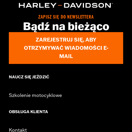
Water Resistant:
No
Sold In Units:
Each
ZAPISZ SIĘ DO NEWSLETTERA
Material:
Nylon
Bądź na bieżąco
In the Box:
Organizer and alcohol wipe
WARRANTY:
1 year limited warranty – Go to
www.h-
ZAREJESTRUJ SIĘ, ABY
d.com/warranty
for full details
OTRZYMYWAĆ WIADOMOŚCI E-
MAIL
NAUCZ SIĘ JEŹDZIĆ
Szkolenie motocyklowe
OBSŁUGA KLIENTA
Kontakt