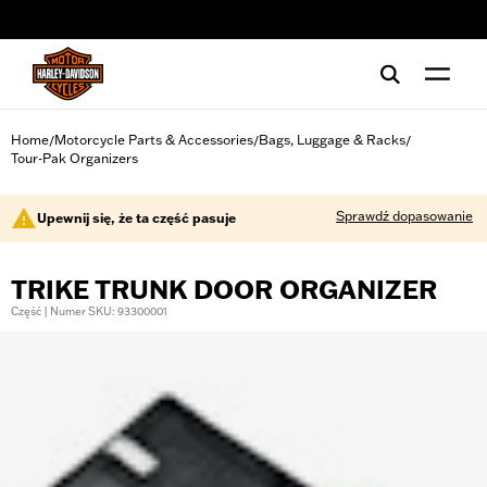
web accessibility
Home
Motorcycle Parts & Accessories
Bags, Luggage & Racks
/
/
/
Tour-Pak Organizers
Sprawdź dopasowanie
Upewnij się, że ta część pasuje
TRIKE TRUNK DOOR ORGANIZER
Część | Numer SKU: 93300001