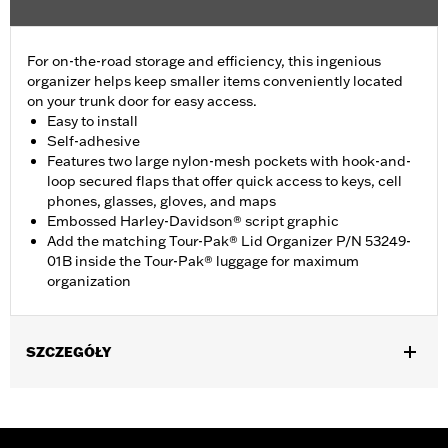
For on-the-road storage and efficiency, this ingenious
organizer helps keep smaller items conveniently located
on your trunk door for easy access.
Easy to install
Self-adhesive
Features two large nylon-mesh pockets with hook-and-
loop secured flaps that offer quick access to keys, cell
phones, glasses, gloves, and maps
Embossed Harley-Davidson® script graphic
Add the matching Tour-Pak® Lid Organizer P/N 53249-
01B inside the Tour-Pak® luggage for maximum
organization
SZCZEGÓŁY
Fits '26 FLHLT, FLHLTSE, '09-later FLHTCUTG and '10-'11
FLHXXX models.
Installation Instructions