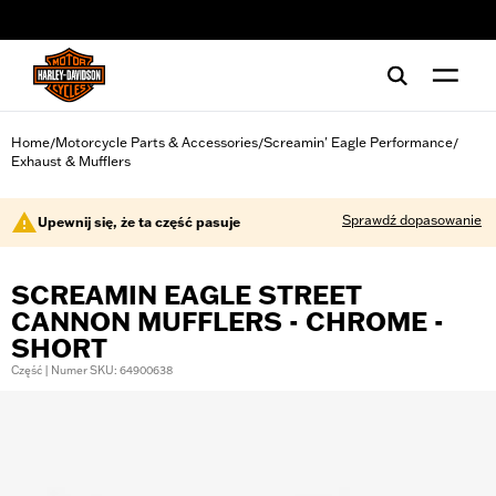
web accessibility
Home
Motorcycle Parts & Accessories
Screamin' Eagle Performance
/
/
/
Exhaust & Mufflers
Sprawdź dopasowanie
Upewnij się, że ta część pasuje
SCREAMIN EAGLE STREET
CANNON MUFFLERS - CHROME -
SHORT
Część | Numer SKU: 64900638