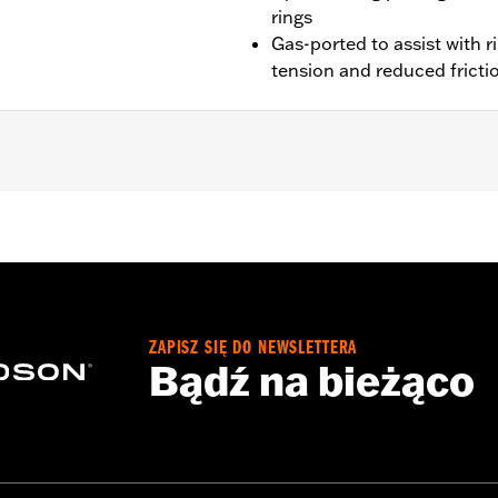
rings
Gas-ported to assist with ri
tension and reduced fricti
lwaukee-Eight Touring models equipped with 135CI Stage IV 
nstallation instructions
ZAPISZ SIĘ DO NEWSLETTERA
ompliant
Bądź na bieżąco
dified with some Screamin’ Eagle® Performance products 
icted to closed-course competition. These performance part
in California on pollution-controlled motor vehicles. Calif
alties. Screamin’ Eagle® Performance products are intended 