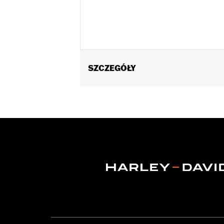
SZCZEGÓŁY
Replacement pistons for '21-later Mi
Installation Instructions
Dealer Install Recommended:
Yes
ECM Calibration Required:
Yes
Sold In Units:
Pair
In the Box:
Pistons, Rings, Clips and i
CERTIFICATION:
49-State U.S. EPA c
Harley-Davidson® motorcycles mo
and, in some cases, may be restr
are NOT compliant for sale or use 
lead to substantial fines and pen