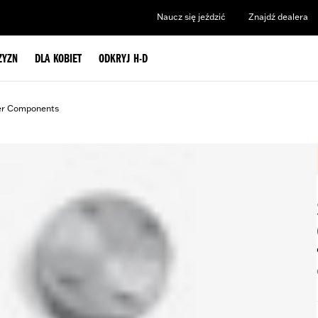
Naucz się jeździć
Znajdź dealera
ZYZN
DLA KOBIET
ODKRYJ H-D
er Components