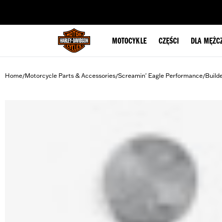
web accessibility
MOTOCYKLE
CZĘŚCI
DLA MĘŻC
Home
Motorcycle Parts & Accessories
Screamin' Eagle Performance
Build
/
/
/