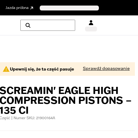
Jazda próbna
Sprawdź dopasowanie
Upewnij się, że ta część pasuje
SCREAMIN' EAGLE HIGH
COMPRESSION PISTONS –
135 CI
Część | Numer SKU: 21900164A