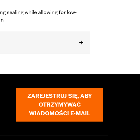
ng sealing while allowing for low-
on
Kit or Performance Crate engine.
ZAREJESTRUJ SIĘ, ABY
OTRZYMYWAĆ
must not be used on public roads
WIADOMOŚCI E-MAIL
s are 49-state U.S. EPA compliant but
ornia guidelines on tampering can also
for the experienced rider only.