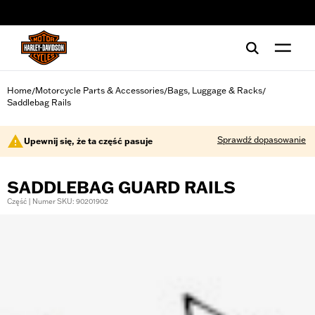
web accessibility
Home
Motorcycle Parts & Accessories
Bags, Luggage & Racks
/
/
/
Saddlebag Rails
Sprawdź dopasowanie
Upewnij się, że ta część pasuje
SADDLEBAG GUARD RAILS
Część | Numer SKU: 90201902