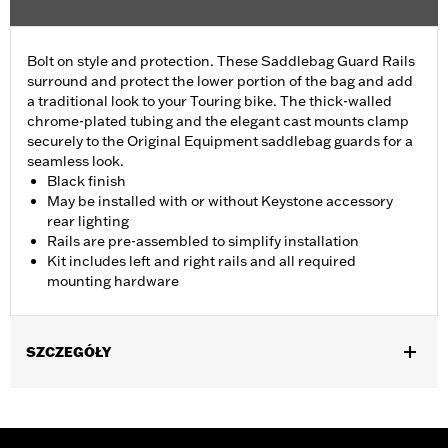
Bolt on style and protection. These Saddlebag Guard Rails
surround and protect the lower portion of the bag and add
a traditional look to your Touring bike. The thick-walled
chrome-plated tubing and the elegant cast mounts clamp
securely to the Original Equipment saddlebag guards for a
seamless look.
Black finish
May be installed with or without Keystone accessory
rear lighting
Rails are pre-assembled to simplify installation
Kit includes left and right rails and all required
mounting hardware
SZCZEGÓŁY
Fits '14-'25 Touring models (except FLHRC, FLHRSE, FLHXSE,
FLTRXSE and '24-later FLHX, FLTRX, FLTRXSTSE and '25-later
FLHXU and FLTRXRRSE). FLHT, FLHRXS, FLHX, FLHXS,