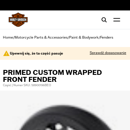
web accessibility
Home
Motorcycle Parts & Accessories
Paint & Bodywork
Fenders
/
/
/
Sprawdź dopasowanie
Upewnij się, że ta część pasuje
PRIMED CUSTOM WRAPPED
FRONT FENDER
Część | Numer SKU: 58900196BEO