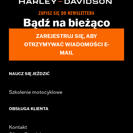
Does not fit Trike models.
Installation Instructions
ZAPISZ SIĘ DO NEWSLETTERA
Additional Colors Available
Bądź na bieżąco
Sold In Units:
Each
In the Box:
Fender and mounting hardware
ZAREJESTRUJ SIĘ, ABY
WARRANTY:
2 year limited warranty – Go to
www.h-
OTRZYMYWAĆ WIADOMOŚCI E-
d.com/warranty
for full details
MAIL
NAUCZ SIĘ JEŹDZIĆ
Szkolenie motocyklowe
OBSŁUGA KLIENTA
Kontakt