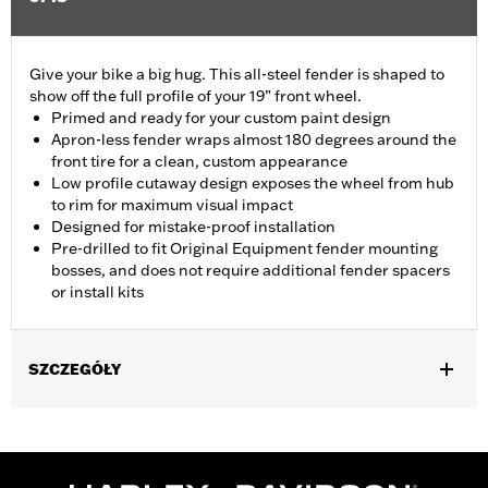
Give your bike a big hug. This all-steel fender is shaped to
show off the full profile of your 19” front wheel.
Primed and ready for your custom paint design
Apron-less fender wraps almost 180 degrees around the
front tire for a clean, custom appearance
Low profile cutaway design exposes the wheel from hub
to rim for maximum visual impact
Designed for mistake-proof installation
Pre-drilled to fit Original Equipment fender mounting
bosses, and does not require additional fender spacers
or install kits
SZCZEGÓŁY
Fits '14-'24 Touring models (except '23-'24 FLHXSE and
FLTRXSE and '24 FLHX, FLTRX and FLTRXSTSE models)
equipped with 17", 18" or 19" wheel and tire combination. Does
not fit with Fender Tip Assembly P/N 59600003 or 59600006.