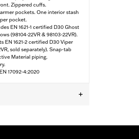
ont. Zippered cuffs.
rmer pockets. One interior stash
pper pocket.
udes EN 1621-1 certified D30 Ghost
bows (98104-22VR & 98103-22VR).
s EN 1621-2 certified D30 Viper
VR, sold separately). Snap-tab
tive Material piping.
ry.
o EN 17092-4:2020
mor Included
,
Armor Pockets