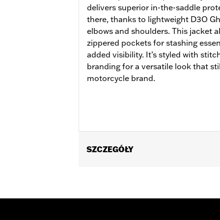
delivers superior in-the-saddle protec
there, thanks to lightweight D3O G
elbows and shoulders. This jacket al
zippered pockets for stashing essent
added visibility. It’s styled with stit
branding for a versatile look that sti
motorcycle brand.
SZCZEGÓŁY
Gender:
Women
Functional Features:
Vented
,
Action
WARRANTY:
2 year limited warranty 
Jacket Style:
Triple Vent
Shop To Be:
Cool