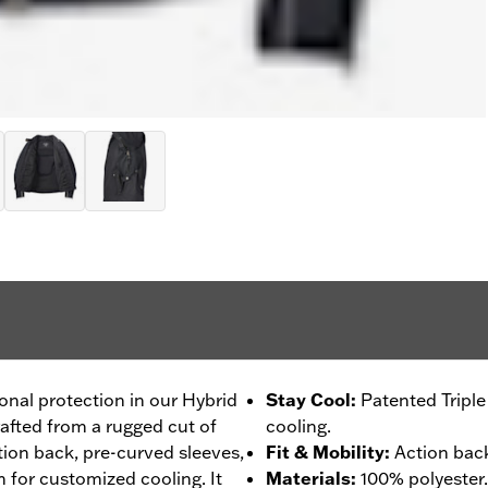
ional protection in our Hybrid
Stay Cool
:
Patented Tripl
rafted from a rugged cut of
cooling.
ction back, pre-curved sleeves,
Fit & Mobility
:
Action back
 for customized cooling. It
Materials
:
100% polyester.