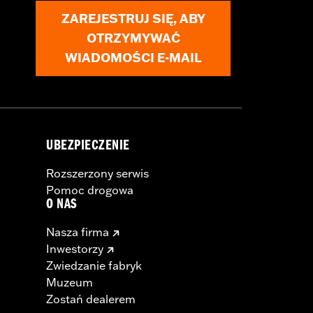
ZAREJESTRUJ SIĘ, ABY
OTRZYMYWAĆ
WIADOMOŚCI E-MAIL
UBEZPIECZENIE
Rozszerzony serwis
Pomoc drogowa
O NAS
Nasza firma
Inwestorzy
Zwiedzanie fabryk
Muzeum
Zostań dealerem