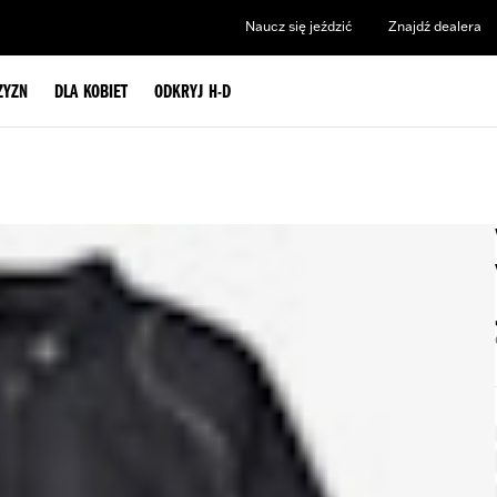
Naucz się jeździć
Znajdź dealera
ZYZN
DLA KOBIET
ODKRYJ H-D