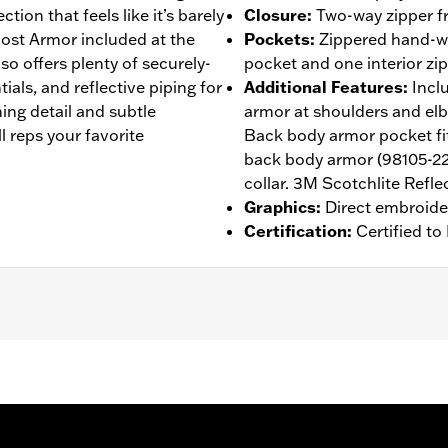
tion that feels like it’s barely
Closure
:
Two-way zipper fr
host Armor included at the
Pockets
:
Zippered hand-wa
so offers plenty of securely-
pocket and one interior zi
ials, and reflective piping for
Additional Features
:
Incl
ching detail and subtle
armor at shoulders and el
ll reps your favorite
Back body armor pocket fit
back body armor (98105-22
collar. 3M Scotchlite Reflec
Graphics
:
Direct embroide
Certification
:
Certified t
 Back
,
Two-way Zipper Front
,
Zipper Pockets
,
Reflective
,
Ar
- Go to
www.h-d.com/warranty
for full details