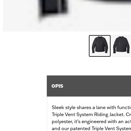
OPIS
Sleek style shares a lane with funct
Triple Vent System Riding Jacket. C
polyester, it’s engineered with an a
and our patented Triple Vent System