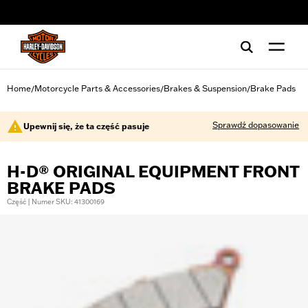
web accessibility
Home
Motorcycle Parts & Accessories
Brakes & Suspension
Brake Pads
/
/
/
Sprawdź dopasowanie
Upewnij się, że ta część pasuje
H-D® ORIGINAL EQUIPMENT FRONT
BRAKE PADS
Część | Numer SKU: 41300169