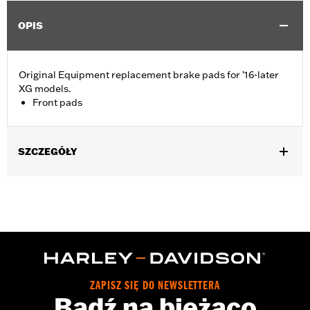
OPIS
Original Equipment replacement brake pads for ’16-later
XG models.
Front pads
SZCZEGÓŁY
Fits '16-later XG models (Left Side on XG750A).
Position On Bike:
Front
Sold In Units:
Pair
In the Box:
One set of brake pads
ZAPISZ SIĘ DO NEWSLETTERA
Bądź na bieżąco