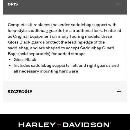
OPIS
Complete kit replaces the under-saddlebag support with
loop-style saddlebag guards for a traditional look. Featured
as Original Equipment on many Touring models, these
Gloss Black guards protect the leading edge of the
saddlebag, and are shaped to accept Saddlebag Guard
Bags (sold separately) for added storage.
Gloss Black
Includes saddlebag supports, left and right guards and
all necessary mounting hardware
SZCZEGÓŁY
Fits '23-later FLHXSE, FLTRXSE, '24-later FLHX, FLTRX,
FLTRXSTSE and 26-later FLHXSTSE models. Stock on '25-later
FLHXU, '26-later FLHXL, FLHXLSE and FLTRXL. Does not fit
with Saddlebag Guard Rails 90201902 and 90201903.
Installation Instructions