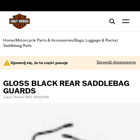
web accessibility
Home
Motorcycle Parts & Accessories
Bags, Luggage & Racks
/
/
/
Saddlebag Rails
Sprawdź dopasowanie
Upewnij się, że ta część pasuje
GLOSS BLACK REAR SADDLEBAG
GUARDS
Część | Numer SKU: 90202508