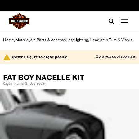
web accessibility
Home
Motorcycle Parts & Accessories
Lighting
Headlamp Trim & Visors
/
/
/
Sprawdź dopasowanie
Upewnij się, że ta część pasuje
FAT BOY NACELLE KIT
Część | Numer SKU: 61300811