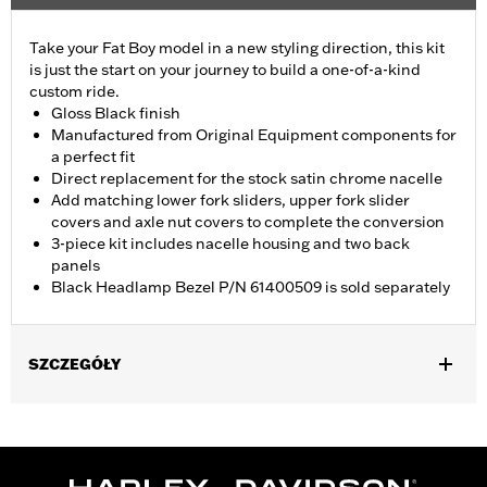
Take your Fat Boy model in a new styling direction, this kit
is just the start on your journey to build a one-of-a-kind
custom ride.
Gloss Black finish
Manufactured from Original Equipment components for
a perfect fit
Direct replacement for the stock satin chrome nacelle
Add matching lower fork sliders, upper fork slider
covers and axle nut covers to complete the conversion
3-piece kit includes nacelle housing and two back
panels
Black Headlamp Bezel P/N 61400509 is sold separately
SZCZEGÓŁY
Fits '18-later FLFB, FLFBS and '25-later FLSTFI models.
Installation Instructions
Sold Separately:
Black Headlamp Bezel P/N 61400509