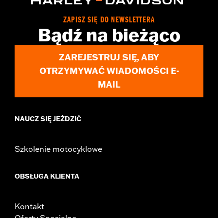
Sold In Units:
Each
In the Box:
Nacelle panels, adhesive trim, screws
ZAPISZ SIĘ DO NEWSLETTERA
WARRANTY:
1 year limited warranty – Go to
www.h-
Bądź na bieżąco
d.com/warranty
for full details
ZAREJESTRUJ SIĘ, ABY
OTRZYMYWAĆ WIADOMOŚCI E-
MAIL
NAUCZ SIĘ JEŹDZIĆ
Szkolenie motocyklowe
OBSŁUGA KLIENTA
Kontakt
Oferty Specjalne