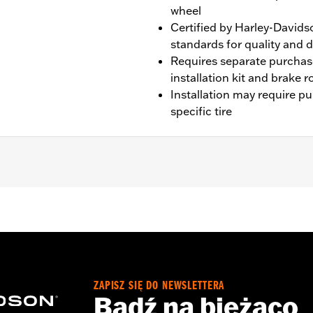
wheel
Certified by Harley-Davids
standards for quality and d
Requires separate purchas
installation kit and brake 
Installation may require p
specific tire
0 FLTRXSE models require separate purchase of TPMS senso
kit and rotor hardware
ZAPISZ SIĘ DO NEWSLETTERA
Bądź na bieżąco
tructions