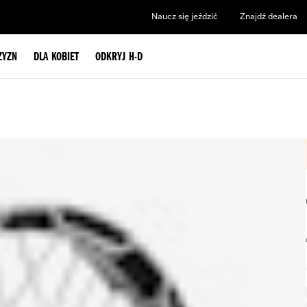
Naucz się jeździć
Znajdź dealera
ZYZN
DLA KOBIET
ODKRYJ H-D