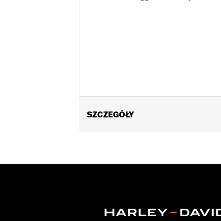
SZCZEGÓŁY
Fits ’18-'22 FLTRXSE models. '18-'2
require P/N 42300146.
Installation Instructions
Position On Bike:
Front
Sold Separately:
Wheel installation 
Sold In Units:
Each
Material:
Cast Aluminum
In the Box:
Wheel and installation ins