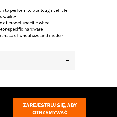
on to perform to our tough vehicle
urability
e of model-specific wheel
rotor-specific hardware
urchase of wheel size and model-
r P/N 42300145, except Japan models
ZAREJESTRUJ SIĘ, ABY
OTRZYMYWAĆ