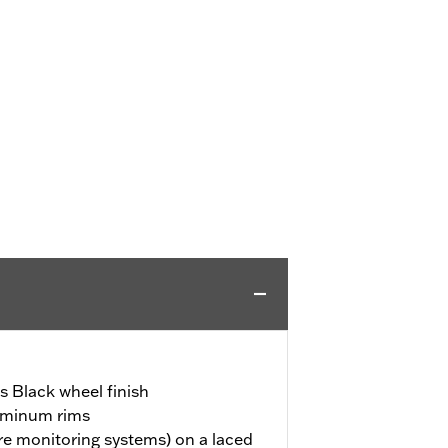
 Black wheel finish
uminum rims
re monitoring systems) on a laced