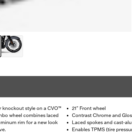
r knockout style on a CVO™
21" Front wheel
ombo wheel combines laced
Contrast Chrome and Gloss
luminum rim for a new look
Laced spokes and cast-al
ve.
Enables TPMS (tire pressu