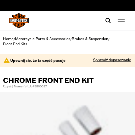
web accessibility
Home
Motorcycle Parts & Accessories
Brakes & Suspension
/
/
/
Front End Kits
Sprawdź dopasowanie
Upewnij się, że ta część pasuje
CHROME FRONT END KIT
Część | Numer SKU: 45800037