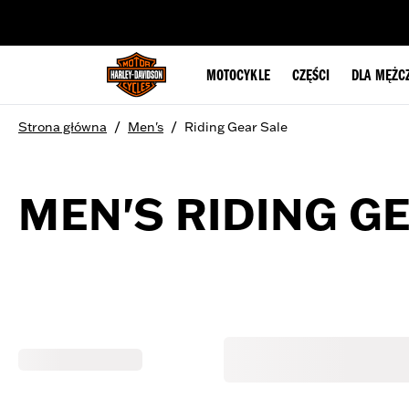
web accessibility
MOTOCYKLE
CZĘŚCI
DLA MĘŻC
/
/
Strona główna
Men's
Riding Gear Sale
MEN'S RIDING G