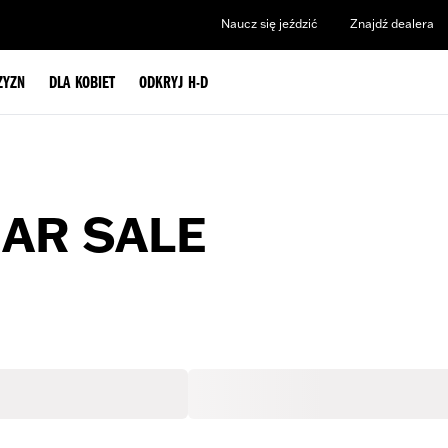
Naucz się jeździć
Znajdź dealera
ZYZN
DLA KOBIET
ODKRYJ H-D
EAR SALE