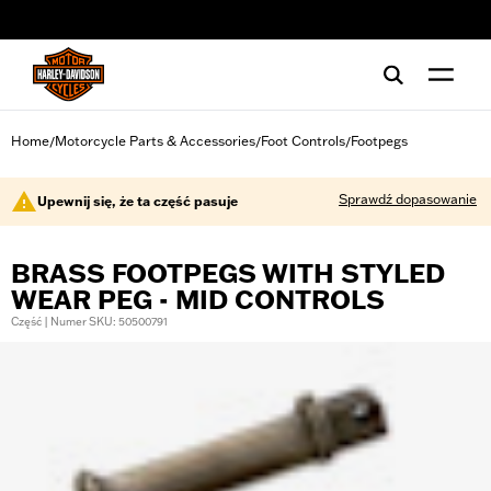
web accessibility
Home
Motorcycle Parts & Accessories
Foot Controls
Footpegs
/
/
/
Sprawdź dopasowanie
Upewnij się, że ta część pasuje
BRASS FOOTPEGS WITH STYLED
WEAR PEG - MID CONTROLS
Część | Numer SKU: 50500791