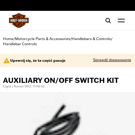
web accessibility
Home
Motorcycle Parts & Accessories
Handlebars & Controls
/
/
/
Handlebar Controls
Sprawdź dopasowanie
Upewnij się, że ta część pasuje
AUXILIARY ON/OFF SWITCH KIT
Część | Numer SKU: 71718-02