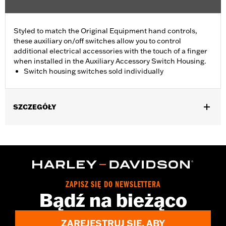
Styled to match the Original Equipment hand controls,
these auxiliary on/off switches allow you to control
additional electrical accessories with the touch of a finger
when installed in the Auxiliary Accessory Switch Housing.
Switch housing switches sold individually
SZCZEGÓŁY
Fits Auxiliary Accessory Switch Housing Kits P/N 70255-02B,
70256-02, 70213-02C and 70248-02B.
Installation Instructions
Sold Separately:
Auxiliary Accessory Switch Housing
Sold In Units:
Each
ZAPISZ SIĘ DO NEWSLETTERA
In the Box:
On/off switch and black switch cap
Bądź na bieżąco
WARRANTY:
1 year limited warranty – Go to
www.h-
d.com/warranty
for full details
ZAREJESTRUJ SIĘ, ABY