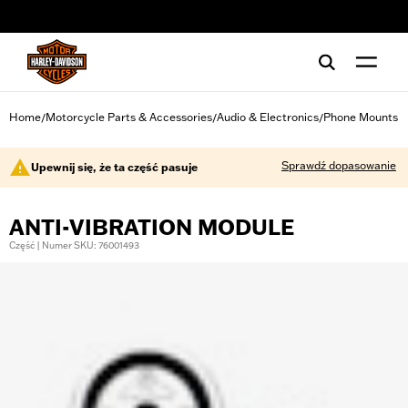
web accessibility
Home
Motorcycle Parts & Accessories
Audio & Electronics
Phone Mounts
/
/
/
Sprawdź dopasowanie
Upewnij się, że ta część pasuje
ANTI-VIBRATION MODULE
Część | Numer SKU: 76001493