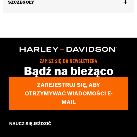
SZCZEGÓŁY
Fits Harley-Davidson Universal Phone Carrier and Clutch
Mount P/N's 76001339A and 76001071A and Harley-Davidson
Universal Phone Carrier and Handlebar Mount P/N's
76001340A and 76001072A.
Installation Instructions
Sold In Units:
Each
In the Box:
Anti-Vibration Module and installation instructions
ZAPISZ SIĘ DO NEWSLETTERA
Bądź na bieżąco
ZAREJESTRUJ SIĘ, ABY
OTRZYMYWAĆ WIADOMOŚCI E-
MAIL
NAUCZ SIĘ JEŹDZIĆ