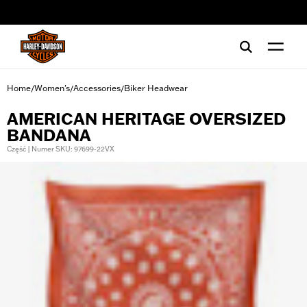
web accessibility
Home
Women's
Accessories
Biker Headwear
/
/
/
AMERICAN HERITAGE OVERSIZED
BANDANA
Część | Numer SKU: 97699-22VX