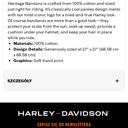
Heritage Bandana is crafted from 100% cotton and sized
just right for riding. It’s classically cool paisley design melds
with our most iconic logo for a tried-and-true Harley look.
Of course bandanas are more than a good look—they
protect your scalp from the sun, soak up sweat, provide a
cushion under your helmet, and keep your hair in place
while you ride.
Materials
:
100% cotton.
Design Details
:
Generously sized at 27" x 27" (68.58 cm
x 68.58 cm).
Graphics
:
Soft-hand print.
SZCZEGÓŁY
Gender:
Women
WARRANTY:
2 year limited warranty - Go to
www.h-
d.com/warranty
for full details
Origin:
Imported
ZAPISZ SIĘ DO NEWSLETTERA