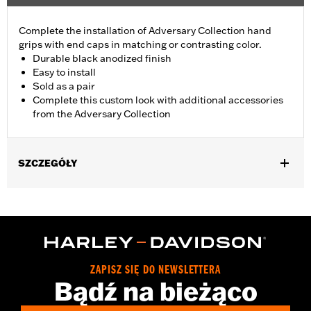
Complete the installation of Adversary Collection hand
grips with end caps in matching or contrasting color.
Durable black anodized finish
Easy to install
Sold as a pair
Complete this custom look with additional accessories
from the Adversary Collection
SZCZEGÓŁY
Fits ’21-later Revolution® Max engine-equipped models (except
RA1250S, '24-later RA1250SE and RA1250ST). Does not fit with
wind deflectors.
Installation Instructions
Collection:
Adversary
ZAPISZ SIĘ DO NEWSLETTERA
Sold In Units:
Pair
Bądź na bieżąco
In the Box:
End caps and installation instructions