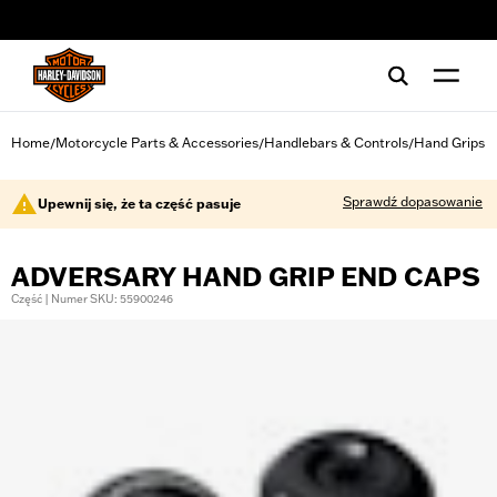
web accessibility
Home
Motorcycle Parts & Accessories
Handlebars & Controls
Hand Grips
/
/
/
Sprawdź dopasowanie
Upewnij się, że ta część pasuje
ADVERSARY HAND GRIP END CAPS
Część | Numer SKU: 55900246