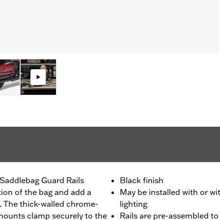
e Saddlebag Guard Rails
Black finish
tion of the bag and add a
May be installed with or w
e. The thick-walled chrome-
lighting
 mounts clamp securely to the
Rails are pre-assembled to 