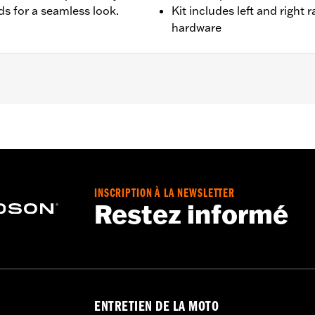
s for a seamless look.
Kit includes left and right 
hardware
t FLHRC, FLHRSE, FLHXSE, FLTRXSE and '24-later FLHX, FL
X, FLHXS, FLHXST, FLTRX, FLTRXS and FLTRXST require 
00788. Does not fit with stretched side covers or CVO sty
INSCRIPTION À LA NEWSLETTER
equired mounting hardware and installation instructions
Restez informé
ENTRETIEN DE LA MOTO