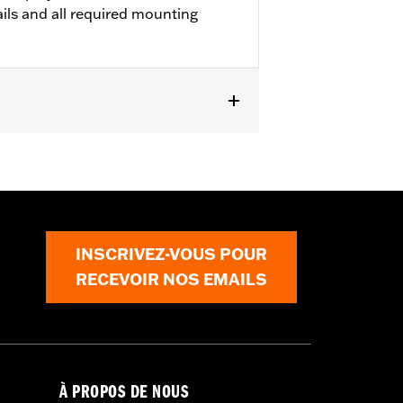
rails and all required mounting
TRX, FLTRXSTSE and '25-later FLHXU
separate purchase of Saddlebag
le rear fender system.
INSCRIVEZ-VOUS POUR
RECEVOIR NOS EMAILS
À PROPOS DE NOUS