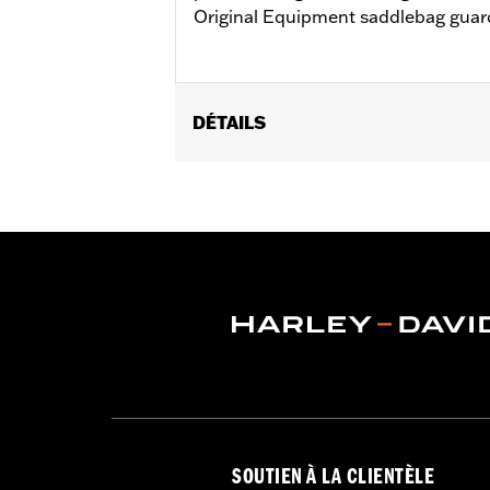
Original Equipment saddlebag guard
DÉTAILS
Fits '14-'25 Touring models (excep
and FLTRXRRSE). FLHT, FLHRXS, FLH
Guard and Support kit 90200787 or 902
Installation Instructions
Sold In Units:
Pair
In the Box:
Left and right rails, all r
SOUTIEN À LA CLIENTÈLE