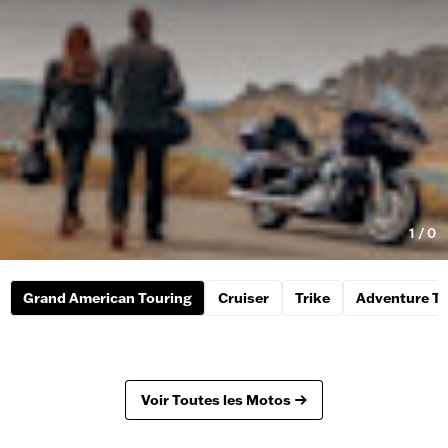
1
/
0
Grand American Touring
Cruiser
Trike
Adventure To
Voir Toutes les Motos