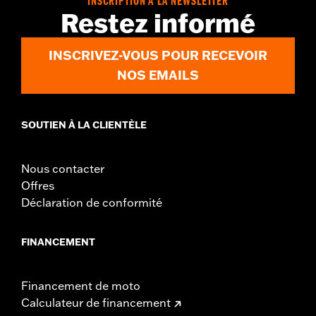
INSCRIPTION À LA NEWSLETTER
Restez informé
Sold In Units:
Each
In the Box:
Tour-Pak liner
WARRANTY:
1 year limited warranty – Go to
www.h-
INSCRIVEZ-VOUS POUR RECEVOIR
d.com/warranty
for full details
NOS EMAILS
SOUTIEN À LA CLIENTÈLE
Nous contacter
Offres
Déclaration de conformité
FINANCEMENT
Financement de moto
Calculateur de financement