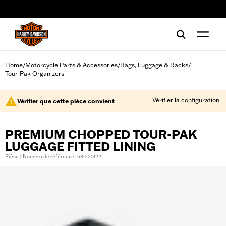
web accessibility
Home
Motorcycle Parts & Accessories
Bags, Luggage & Racks
/
/
/
Tour-Pak Organizers
Vérifier la configuration
Vérifier que cette pièce convient
PREMIUM CHOPPED TOUR-PAK
LUGGAGE FITTED LINING
Pièce | Numéro de référence : 53000322