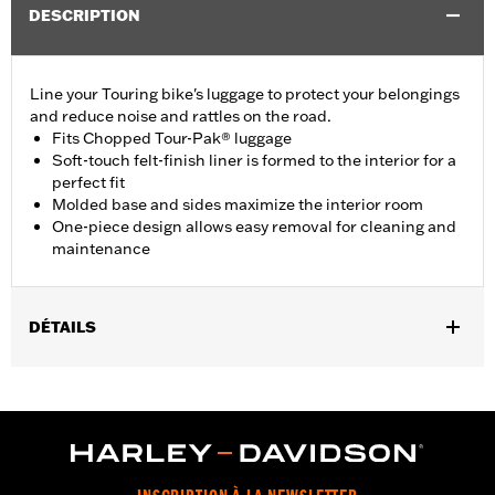
DESCRIPTION
Line your Touring bike's luggage to protect your belongings
and reduce noise and rattles on the road.
Fits Chopped Tour-Pak® luggage
Soft-touch felt-finish liner is formed to the interior for a
perfect fit
Molded base and sides maximize the interior room
One-piece design allows easy removal for cleaning and
maintenance
DÉTAILS
Fits '14-later Touring (except '25-later FLTRXRRSE) and Tri
Glide™ models equipped with Chopped Tour-Pak® Luggage.
Does not fit with Tour-Pak® bottom tub mounted accessories.
Does not fit Tri-Glide models or OE vehicles with Stock King T-
Pak.
Installation Instructions