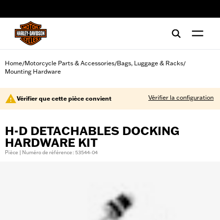
web accessibility
Home
Motorcycle Parts & Accessories
Bags, Luggage & Racks
/
/
/
Mounting Hardware
Vérifier la configuration
Vérifier que cette pièce convient
H-D DETACHABLES DOCKING
HARDWARE KIT
Pièce | Numéro de référence : 53544-04