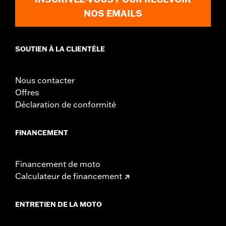
In the Box:
Front and rear docking points, and all required
NOS EMAILS
mounting hardware
WARRANTY:
1 year limited warranty – Go to
www.h-
d.com/warranty
for full details
SOUTIEN À LA CLIENTÈLE
Nous contacter
Offres
Déclaration de conformité
FINANCEMENT
Financement de moto
Calculateur de financement
ENTRETIEN DE LA MOTO