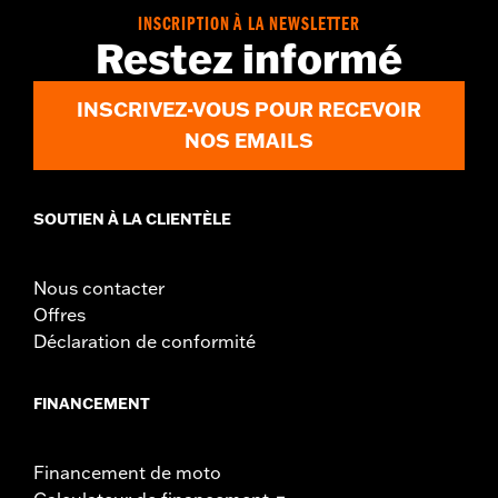
Additional Colors Available
INSCRIPTION À LA NEWSLETTER
Restez informé
Sold Separately:
Saddlebag Speaker Kit
Sold In Units:
Each
In the Box:
Left Saddlebag Speaker Lid only
INSCRIVEZ-VOUS POUR RECEVOIR
NOS EMAILS
SOUTIEN À LA CLIENTÈLE
Nous contacter
Offres
Déclaration de conformité
FINANCEMENT
Financement de moto