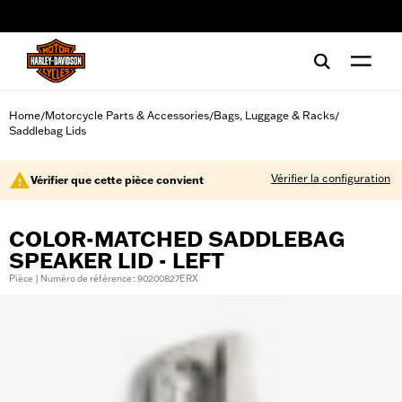
web accessibility
Home
Motorcycle Parts & Accessories
Bags, Luggage & Racks
/
/
/
Saddlebag Lids
Vérifier la configuration
Vérifier que cette pièce convient
COLOR-MATCHED SADDLEBAG
SPEAKER LID - LEFT
Pièce | Numéro de référence : 90200827ERX