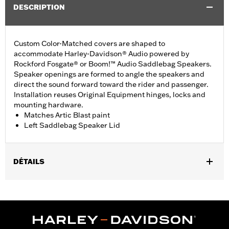
DESCRIPTION
Custom Color-Matched covers are shaped to
accommodate Harley-Davidson® Audio powered by
Rockford Fosgate® or Boom!™ Audio Saddlebag Speakers.
Speaker openings are formed to angle the speakers and
direct the sound forward toward the rider and passenger.
Installation reuses Original Equipment hinges, locks and
mounting hardware.
Matches Artic Blast paint
Left Saddlebag Speaker Lid
DÉTAILS
Fits '14-'24 Touring models equipped Harley-Davidson® Audio
powered by Rockford Fosgate® or Boom!® Audio Saddlebag
Speakers. Does not fit '23-later FLHXSE, FLTRXSE, '24-later
FLHX, FLTRX and FLTRXSTSE models.
Installation Instructions